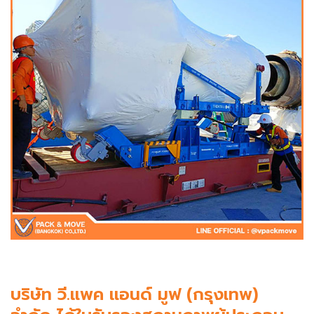
บริษัท วี.แพค แอนด์ มูฟ (กรุงเทพ)